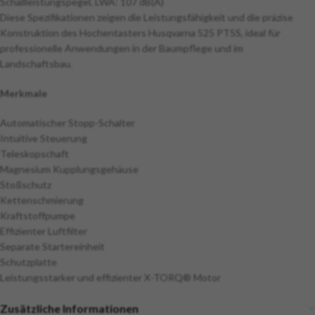
Schallleistungspegel, LWA: 107 dB(A)
Diese Spezifikationen zeigen die Leistungsfähigkeit und die präzise
Konstruktion des Hochentasters Husqvarna 525 PT5S, ideal für
professionelle Anwendungen in der Baumpflege und im
Landschaftsbau.
Merkmale
Automatischer Stopp-Schalter
Intuitive Steuerung
Teleskopschaft
Magnesium Kupplungsgehäuse
Stoßschutz
Kettenschmierung
Kraftstoffpumpe
Effizienter Luftfilter
Separate Startereinheit
Schutzplatte
Leistungsstarker und effizienter X-TORQ® Motor
Zusätzliche Informationen