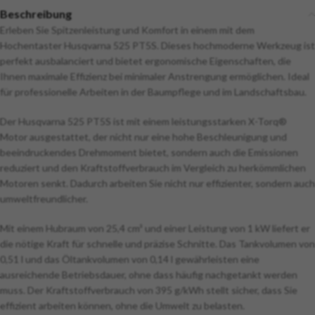
Beschreibung
Erleben Sie Spitzenleistung und Komfort in einem mit dem
Hochentaster Husqvarna 525 PT5S. Dieses hochmoderne Werkzeug ist
perfekt ausbalanciert und bietet ergonomische Eigenschaften, die
Ihnen maximale Effizienz bei minimaler Anstrengung ermöglichen. Ideal
für professionelle Arbeiten in der Baumpflege und im Landschaftsbau.
Der Husqvarna 525 PT5S ist mit einem leistungsstarken X-Torq®
Motor ausgestattet, der nicht nur eine hohe Beschleunigung und
beeindruckendes Drehmoment bietet, sondern auch die Emissionen
reduziert und den Kraftstoffverbrauch im Vergleich zu herkömmlichen
Motoren senkt. Dadurch arbeiten Sie nicht nur effizienter, sondern auch
umweltfreundlicher.
Mit einem Hubraum von 25,4 cm³ und einer Leistung von 1 kW liefert er
die nötige Kraft für schnelle und präzise Schnitte. Das Tankvolumen von
0,51 l und das Öltankvolumen von 0,14 l gewährleisten eine
ausreichende Betriebsdauer, ohne dass häufig nachgetankt werden
muss. Der Kraftstoffverbrauch von 395 g/kWh stellt sicher, dass Sie
effizient arbeiten können, ohne die Umwelt zu belasten.