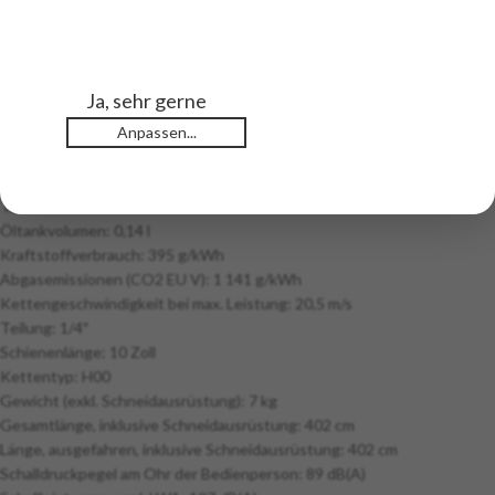
Präzision schätzt.
Technische Details:
Ja, sehr gerne
Motor: All ex US50/Can
Anpassen...
Art-Nr.: 967 32 96 01
Hubraum: 25,4 cm³
Leistung: 1 kW
Tankvolumen: 0,51 l
Öltankvolumen: 0,14 l
Kraftstoffverbrauch: 395 g/kWh
Abgasemissionen (CO2 EU V): 1 141 g/kWh
Kettengeschwindigkeit bei max. Leistung: 20,5 m/s
Teilung: 1/4″
Schienenlänge: 10 Zoll
Kettentyp: H00
Gewicht (exkl. Schneidausrüstung): 7 kg
Gesamtlänge, inklusive Schneidausrüstung: 402 cm
Länge, ausgefahren, inklusive Schneidausrüstung: 402 cm
Schalldruckpegel am Ohr der Bedienperson: 89 dB(A)