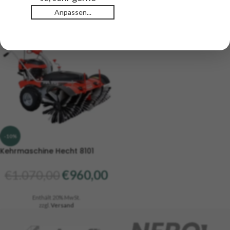
zzgl.
Versand
Anpassen...
-10%
Kehrmaschine Hecht 8101
€
1.070,00
€
960,00
Enthält 20% MwSt.
zzgl.
Versand