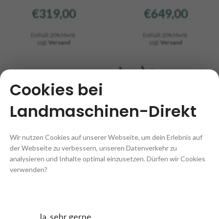
€
319,00
€
649,00
Enthält 20% MwSt.
Enthält 20% MwSt.
zzgl.
Versand
zzgl.
Versand
Cookies bei
Landmaschinen-Direkt
Wir nutzen Cookies auf unserer Webseite, um dein Erlebnis auf
der Webseite zu verbessern, unseren Datenverkehr zu
analysieren und Inhalte optimal einzusetzen. Dürfen wir Cookies
Kehrmaschine Lumag KM800
Kehrmaschine Hecht 8616 SE
verwenden?
(3 in 1 Set)
€
779,00
€
889,00
Enthält 20% MwSt.
zzgl.
Versand
Ja, sehr gerne
Enthält 20% MwSt.