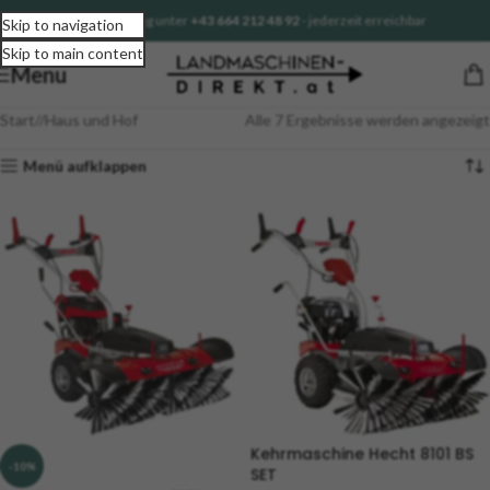
Sofortberatung unter
+43 664 212 48 92
- jederzeit erreichbar
Skip to navigation
Skip to main content
Menu
Start
/
Haus und Hof
Alle 7 Ergebnisse werden angezeigt
Menü aufklappen
Kehrmaschine Hecht 8101 BS
-10%
SET