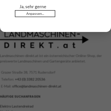
zzgl.
Versand
Ja, sehr gerne
Anpassen...
Landmaschinen-direkt.at ist ein österreichischer Online-Shop, der
preiswerte Landmaschinen und Gartengeräte anbietet.
Grazer Straße 38, 7571 Rudersdorf
Telefon:
+43 (0) 3382 20536
E-Mail:
office@landmaschinen-direkt.at
HÄUFIGE SUCHANFRAGEN
Elektro Lastendreirad