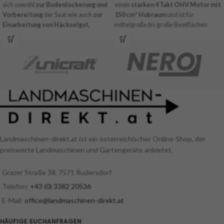
sich sowohl
zur Bodenlockerung und
einen
starken 4 Takt OHV Motor mit
Vorbereitung
der Saat wie auch
zur
150 cm³ Hubraum
und ist für
Einarbeitung von Häckselgut,
mittelgroße bis große Beetflächen
Humusdünger oder Torf
. Die
geeignet. Die
24 rotierenden Messer
Hackmesser mit einem
Durchmesser
mit 145 Umdrehungen pro Minute
von 34 cm arbeiten 75 mm - 350 mm
graben sich tief durch das Erdreich. Je
tief.
nach Größe und Form der Fläche kann
zwischen
zwei
Arbeitsbreiten
gewählt werden.
Landmaschinen-direkt.at ist ein österreichischer Online-Shop, der
preiswerte Landmaschinen und Gartengeräte anbietet.
Grazer Straße 38, 7571 Rudersdorf
Telefon:
+43 (0) 3382 20536
E-Mail:
office@landmaschinen-direkt.at
HÄUFIGE SUCHANFRAGEN