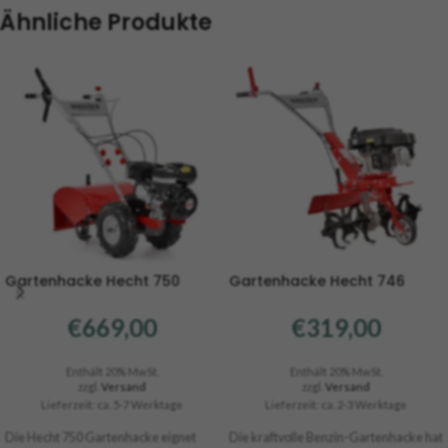
Ähnliche Produkte
Gartenhacke Hecht 750
Gartenhacke Hecht 746
€
669,00
€
319,00
Enthält 20% MwSt.
Enthält 20% MwSt.
zzgl.
Versand
zzgl.
Versand
Lieferzeit: ca. 5-7 Werktage
Lieferzeit: ca. 2-3 Werktage
Die Hecht 750 Gartenhacke eignet
Die kraftvolle
Benzin-Gartenhacke
hat