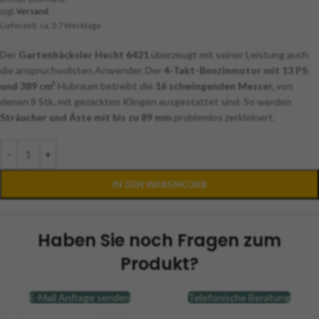
zzgl.
Versand
Lieferzeit: ca. 5-7 Werktage
Der
Gartenhäcksler Hecht 6421
überzeugt mit seiner Leistung auch
die anspruchvollsten Anwender. Der
4-Takt-Benzinmotor mit 13 PS
und 389 cm³
Hubraum betreibt die
16 schwingenden Messer,
von
denen 8 Stk. mit gezackten Klingen ausgestattet sind. So werden
Sträucher und Äste mit bis zu 89 mm
problemlos zerkleinert.
-
+
IN DEN WARENKORB
Haben Sie noch Fragen zum
Produkt?
E-Mail Anfrage senden
Telefonische Beratung