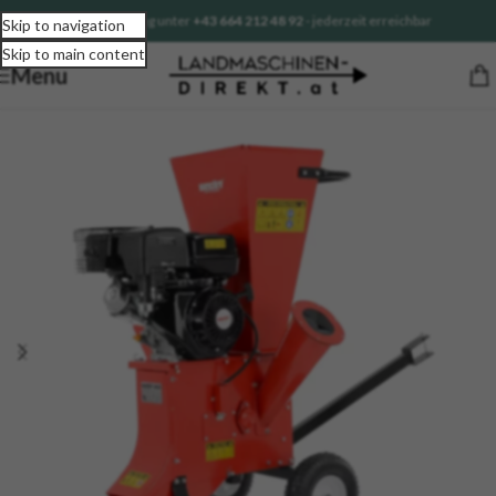
Sofortberatung unter
+43 664 212 48 92
- jederzeit erreichbar
Skip to navigation
Skip to main content
Menu