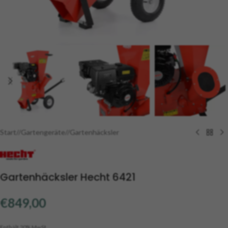
Start
/
Gartengeräte
/
Gartenhäcksler
Gartenhäcksler Hecht 6421
€
849,00
Enthält 20% MwSt.