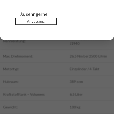
Benzin:
Ja
Ja, sehr gerne
Anpassen...
Elektro:
Nein
9,7 kW / 13 PS Norm SAE
Nennleistung:
J1940
Max. Drehmoment:
26,5 Nm bei 2500 U/min
Motortyp:
Einzylinder / 4 Takt
Hubraum:
389 ccm
Kraftstofftank – Volumen:
6,5 Liter
Gewicht:
100 kg