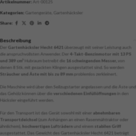
Artikelnummer:
Art-00125
Kategorien:
Gartengeräte
,
Gartenhäcksler
Share:
Beschreibung
Der
Gartenhäcksler Hecht 6421
überzeugt mit seiner Leistung auch
die anspruchvollsten Anwender. Der
4-Takt-Benzinmotor mit 13 PS
und 389 cm³
Hubraum betreibt die
16 schwingenden Messer,
von
denen 8 Stk. mit gezackten Klingen ausgestattet sind. So werden
Sträucher und Äste mit bis zu 89 mm
problemlos zerkleinert.
Die Maschine wird über den Seilzugstarter angelassen und die Äste und
das Gehölz können über die
verschiedenen Einfüllöffnungen
in den
Häcksler eingeführt werden.
Für den Transport ist das Gerät sowohl mit einer
abnehmbaren
Transportdeichsel
(zum Anhängen an einen Rasenmähtraktor oder
ähnlichem),
hochwertigen Lufträdern
und einem
stabilen Griff
ausgestattet. Das Gewicht des Gartenhäcksler Hecht 6421 beträgt