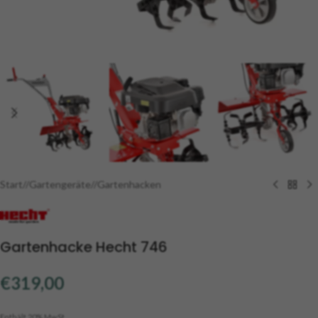
Start
/
Gartengeräte
/
Gartenhacken
Gartenhacke Hecht 746
€
319,00
Enthält 20% MwSt.