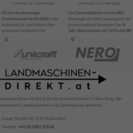
Lieferzeit: ca. 3-4 Werktage
Lieferzeit: ca. 5-7 Werktage
Mit dem
hochwertigen
Der
Gartenhäcksler Hecht 6421
Hochentaster Hecht 9260
ist das
überzeugt mit seiner Leistung auch die
mühsame Auf- und Ab beim Äste
anspruchvollsten Anwender. Der
4-
schneiden Geschichte. Der
Takt-Benzinmotor mit 13 PS und 389
Hochentaster 9260 von Hecht kann
cm³
Hubraum betreibt die
16
nämlich bis auf eine
Länge von 4,27
schwingenden Messer,
von denen 8
Meter ausgezogen
werden und
Stk. mit gezackten Klingen
reicht somit auch bei hohen Bäumen zu
ausgestattet sind. So werden
den Ästen. Der Teleskopschaft kann
Sträucher und Äste mit bis zu 89 mm
rasch und einfach verstellt werden, um
problemlos zerkleinert.
in unterschiedlichen Höhen arbeiten zu
können. Die
maximale Arbeitshöhe
beträgt stolze 5,8 Meter!
Landmaschinen-direkt.at ist ein österreichischer Online-Shop, der
preiswerte Landmaschinen und Gartengeräte anbietet.
Grazer Straße 38, 7571 Rudersdorf
Telefon:
+43 (0) 3382 20536