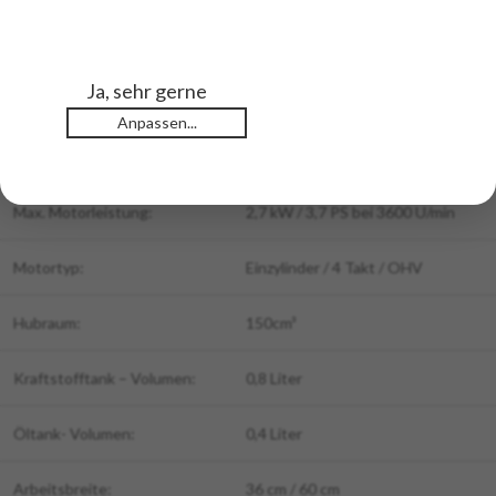
Boden Kompost oder Dünger hinzufügen und den Boden für den
Winter vorbereiten.
Ja, sehr gerne
Technische Daten:
Anpassen...
Benzin:
Ja
Max. Motorleistung:
2,7 kW / 3,7 PS bei 3600 U/min
Motortyp:
Einzylinder / 4 Takt / OHV
Hubraum:
150cm³
Kraftstofftank – Volumen:
0,8 Liter
Öltank- Volumen:
0,4 Liter
Arbeitsbreite:
36 cm / 60 cm