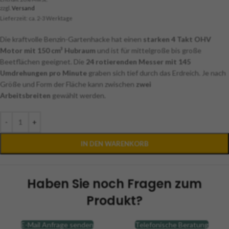
zzgl.
Versand
Lieferzeit: ca. 2-3 Werktage
Die kraftvolle
Benzin-Gartenhacke
hat einen
starken 4 Takt OHV
Motor mit 150 cm³ Hubraum
und ist für mittelgroße bis große
Beetflächen geeignet. Die
24 rotierenden Messer mit 145
Umdrehungen pro Minute
graben sich tief durch das Erdreich. Je nach
Größe und Form der Fläche kann zwischen
zwei
Arbeitsbreiten
gewählt werden.
-
+
IN DEN WARENKORB
Haben Sie noch Fragen zum
Produkt?
E-Mail Anfrage senden
Telefonische Beratung