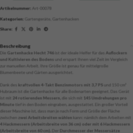
Artikelnummer:
Art-00078
Kategorien:
Gartengeräte
,
Gartenhacken
Share:
Beschreibung
Die
Gartenhacke Hecht 746
ist der ideale Helfer für das
Auflockern
und Kultivieren des Bodens
und erspart Ihnen viel Zeit im Vergleich
zur manuellen Arbeit. Ihre Größe ist genau für mittelgroße
Blumenbeete und Gärten ausgerichtet.
Dank des
kraftvollen 4-Takt Benzinmotors mit 3,7 PS
und 150 cm³
Hubraum ist die Gartenhacke für alle Bodenarten geeignet. Das Gerät
ist mit
24 rotierenden Messern,
die sich mit
145 Umdrehungen pro
Minute
tief in den Boden eingraben, ausgestattet. Ein großer Vorteil
dieser Maschine ist, dass man je nach Form und Größe der Fläche
zwischen
zwei Arbeitsbreiten wählen
kann: nämlich dem Arbeiten mit
4 Hackmessern (Arbeitsbreite von 36 cm) oder mit 6 Hackmessern
(Arbeitsbreite von 60 cm).
Der
Durchmesser der Messersätze