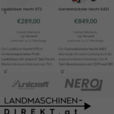
Laubbläser Hecht 972
Gartenhäcksler Hecht 6421
€
289,00
€
849,00
Enthält 20% MwSt.
Enthält 20% MwSt.
zzgl.
Versand
zzgl.
Versand
Lieferzeit: ca. 5-7 Werktage
Lieferzeit: ca. 5-7 Werktage
Der Laubbläser
Hecht 972
ist
Der
Gartenhäcksler Hecht 6421
ein
leistungsstarker Profi-
überzeugt mit seiner Leistung auch die
Laubbläser mit einem 2-Takt Hecht
anspruchvollsten Anwender. Der
4-
Motor
mit einem Hubraum von 79,4
Takt-Benzinmotor mit 13 PS und 389
cm³. Die
Leistung des Motors
cm³
Hubraum betreibt die
16
beträgt 4,6 PS
und ist somit mehr als
schwingenden Messer,
von denen 8
ausreichend, um Laub, Nadeln und
Stk. mit gezackten Klingen
anderen Schmutz auch an schwer
ausgestattet sind. So werden
zugänglichen Stellen wegzublasen.
Sträucher und Äste mit bis zu 89 mm
Das Gebläse ist außerdem mit einem
problemlos zerkleinert.
speziellen Staubfilter
für Arbeiten in
staubiger Umgebung ausgestattet.