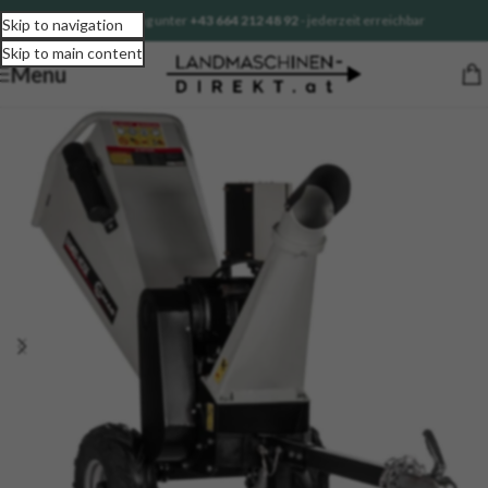
Sofortberatung unter
+43 664 212 48 92
- jederzeit erreichbar
Skip to navigation
Skip to main content
Menu