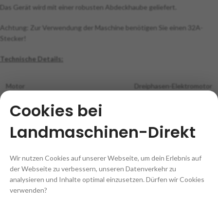
Das Gerät wird mit einer robusten Abdeckhaube geliefert.
Achtung: Zur Verwendung der Maschine benötigen Sie einen 32A-
Stecker!
Technische Details:
Motor
Dreiphasen-Elektromotor
Cookies bei
Landmaschinen-Direkt
Betriebsspannung
400V
Wir nutzen Cookies auf unserer Webseite, um dein Erlebnis auf
Motorleistung
5,5 kW
der Webseite zu verbessern, unseren Datenverkehr zu
analysieren und Inhalte optimal einzusetzen. Dürfen wir Cookies
verwenden?
Betriebsart
S6 40%