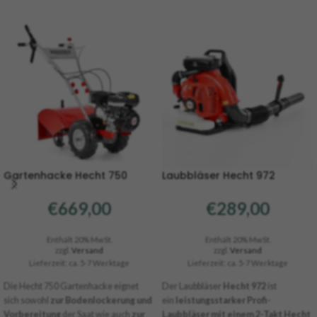
Gartenhacke Hecht 750
Laubbläser Hecht 972
€
669,00
€
289,00
Enthält 20% MwSt.
Enthält 20% MwSt.
zzgl.
Versand
zzgl.
Versand
Lieferzeit: ca. 5-7 Werktage
Lieferzeit: ca. 5-7 Werktage
Die Hecht 750 Gartenhacke eignet
Der Laubbläser
Hecht 972
ist
sich sowohl
zur Bodenlockerung und
ein
leistungsstarker Profi-
Vorbereitung
der Saat wie auch
zur
Laubbläser mit einem 2-Takt Hecht