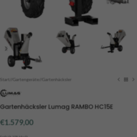
Start
/
Gartengeräte
/
Gartenhäcksler
Gartenhäcksler Lumag RAMBO HC15E
€
1.579,00
Enthält 20% MwSt.