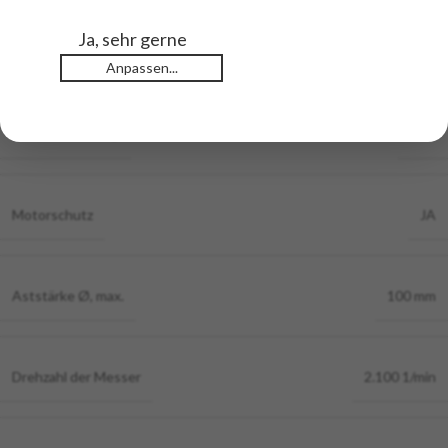
Ja, sehr gerne
Motordrehzahl
2.800 1/min
Anpassen...
Netzabsicherung
32A
Motorschutz
JA
Aststärke Ø, max.
100 mm
Drehzahl der Messer
2.100 1/min