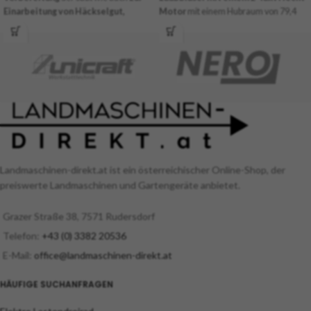
Einarbeitung von Häckselgut,
Motor
mit einem Hubraum von 79,4
Humusdünger oder Torf
. Die
cm³. Die
Leistung des Motors
Hackmesser mit einem
Durchmesser
beträgt 4,6 PS
und ist somit mehr als
von 34 cm arbeiten 75 mm - 350 mm
ausreichend, um Laub, Nadeln und
tief.
anderen Schmutz auch an schwer
zugänglichen Stellen wegzublasen.
Das Gebläse ist außerdem mit einem
speziellen Staubfilter
für Arbeiten in
staubiger Umgebung ausgestattet.
Landmaschinen-direkt.at ist ein österreichischer Online-Shop, der
preiswerte Landmaschinen und Gartengeräte anbietet.
Grazer Straße 38, 7571 Rudersdorf
Telefon:
+43 (0) 3382 20536
E-Mail:
office@landmaschinen-direkt.at
HÄUFIGE SUCHANFRAGEN