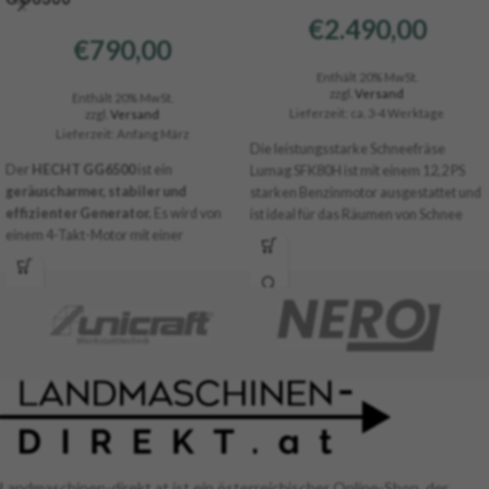
€
2.490,00
€
790,00
Enthält 20% MwSt.
zzgl.
Versand
Enthält 20% MwSt.
Lieferzeit: ca. 3-4 Werktage
zzgl.
Versand
Lieferzeit: Anfang März
Die leistungsstarke Schneefräse
Der
HECHT GG6500
ist ein
Lumag SFK80H ist mit einem 12,2 PS
geräuscharmer, stabiler und
starken Benzinmotor ausgestattet und
effizienter Generator.
Es wird von
ist ideal für das Räumen von Schnee
einem 4-Takt-Motor mit einer
auf Einfahrten, Gehsteigen und
Leistung von 13 PS
und einem
anderen befestigten Parkplätzen und
Hubraum von 389 cm³ angetrieben. Es
Stellflächen. Die Schneefräse kann
ist mit einem Elektrostarter
bequem über den Elektrostarter
ausgestattet, so dass ein Motor durch
angelassen werden und verfügt über
Drehen des Schlüssels wie ein Auto
eine Differentialsperre bzw.
gestartet wird. Im Falle einer
Lenkunterstützung. Das besondere an
Batterieentladung besteht auch die
diesem Modell ist der hydrostatische
Möglichkeit eines manuellen Starts
Antrieb. Das Gerät ist für den
unter Verwendung des Startseils.
optimalen Grip mit einem
Raupenlaufwerk ausgestattet.
Landmaschinen-direkt.at ist ein österreichischer Online-Shop, der