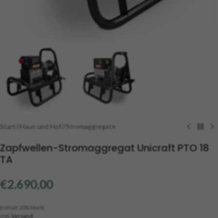
Start
/
Haus und Hof
/
Stromaggregate
Zapfwellen-Stromaggregat Unicraft PTO 18
TA
€
2.690,00
Enthält 20% MwSt.
zzgl.
Versand