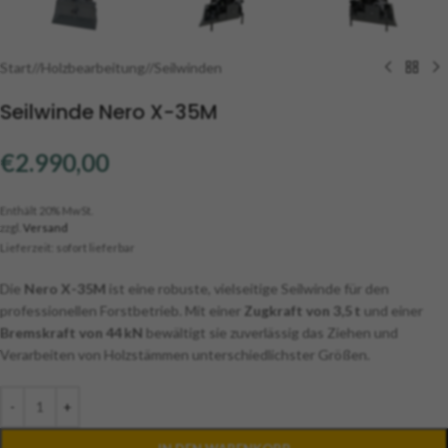
Start
/
Holzbearbeitung
/
Seilwinden
Seilwinde Nero X-35M
€
2.990,00
Enthält 20% MwSt.
zzgl.
Versand
Lieferzeit: sofort lieferbar
Die
Nero X-35M
ist eine robuste, vielseitige Seilwinde für den
professionellen Forstbetrieb. Mit einer
Zugkraft von 3,5 t
und einer
Bremskraft von 44 kN
bewältigt sie zuverlässig das Ziehen und
Verarbeiten von Holzstämmen unterschiedlichster Größen.
-
+