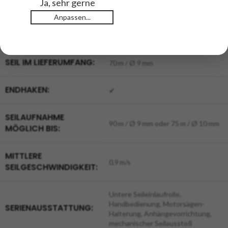
Ja, sehr gerne
ZUGKRAFT:
3,5 t
Anpassen...
BREMSKRAFT:
44 kN
SEIL IM LIEFERUMFANG:
70 m / Ø 9 mm
ENDHAKEN:
✔
SEILAUFNAHME
90 m / Ø 9 mm oder 75 m / Ø 10 mm
MÖGLICH BIS:
MITTLERE
0,9 m/s
SEILGESCHWINDIGKEIT:
Untere Seileinlaufrolle,
Handbedienung, Motorsägen-
SERIENAUSSTATTUNG:
Halterung, Anhängevorrichtung,
mechanischer Seilausstoß