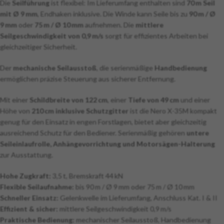
Die
Seilführung
ist flexibel: Im Lieferumfang enthalten sind
70 m Seil
mit Ø 9 mm
, Endhaken inklusive. Die Winde kann Seile bis zu
90 m / Ø
9 mm
oder
75 m / Ø 10 mm
aufnehmen. Die
mittlere
Seilgeschwindigkeit von 0,9 m/s
sorgt für effizientes Arbeiten bei
gleichzeitiger Sicherheit.
Der
mechanische Seilausstoß
, die serienmäßige
Handbedienung
ermöglichen präzise Steuerung aus sicherer Entfernung.
Mit einer
Schildbreite von 122 cm
, einer
Tiefe von 49 cm
und einer
Höhe von
210 cm inklusive Schutzgitter
ist die Nero X-35M kompakt
genug für den Einsatz in engen Forstlagen, bietet aber gleichzeitig
ausreichend Schutz für den Bediener. Serienmäßig gehören
untere
Seileinlaufrolle, Anhängevorrichtung und Motorsägen-Halterung
zur Ausstattung.
Hohe Zugkraft:
3,5 t, Bremskraft 44 kN
Flexible Seilaufnahme:
bis 90 m / Ø 9 mm oder 75 m / Ø 10 mm
Schneller Einsatz:
Gelenkwelle im Lieferumfang, Anschluss Kat. I & II
Effizient & sicher:
mittlere Seilgeschwindigkeit 0,9 m/s
Praktische Bedienung:
mechanischer Seilausstoß, Handbedienung