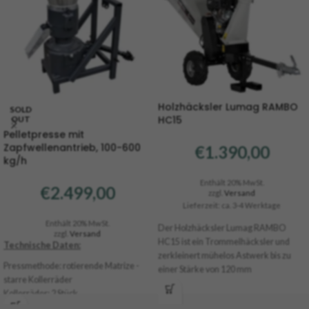
Holzhäcksler Lumag RAMBO
SOLD
HC15
OUT
Pelletpresse mit
Zapfwellenantrieb, 100-600
€
1.390,00
kg/h
Enthält 20% MwSt.
€
2.499,00
zzgl.
Versand
Lieferzeit: ca. 3-4 Werktage
Enthält 20% MwSt.
Der Holzhäcksler Lumag RAMBO
zzgl.
Versand
HC15 ist ein Trommelhäcksler und
Technische Daten:
zerkleinert mühelos Astwerk bis zu
Pressmethode: rotierende Matrize -
einer Stärke von 120 mm
starre Kollerräder
Durchmesser. Der 4-Takt
Kollerräder: 2 Stück
Benzinmotor hat eine Leistung von
Antriebsart: Zapfwelle