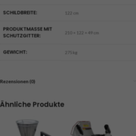
SCHILDBREITE:
122 cm
PRODUKTMASSE MIT S
210 × 122 × 49 cm
CHUTZGITTER:
GEWICHT:
275 kg
Rezensionen (0)
Ähnliche Produkte