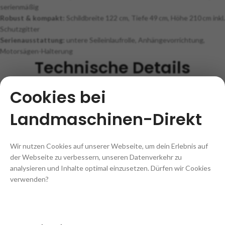
serienmäßig
Robust & kompakt:
Schildbreite 122 cm, Tiefe 49 cm, Höhe 210 cm inkl.
Schutzgitter
Serienausstattung:
untere Seileinlaufrolle, Anhängevorrichtung,
Motorsägen-Halterung
Technische Details
Cookies bei
ANTRIEB:
Zapfwelle
Landmaschinen-Direkt
KRAFTBEDARF:
25–35 kW (34–48 PS)
Wir nutzen Cookies auf unserer Webseite, um dein Erlebnis auf
3-PUNKT-AUFNAHME:
Kat. I & II
der Webseite zu verbessern, unseren Datenverkehr zu
analysieren und Inhalte optimal einzusetzen. Dürfen wir Cookies
GELENKWELLE:
im Lieferumfang enthalten
verwenden?
KUPPLUNGSLAMELLEN:
1