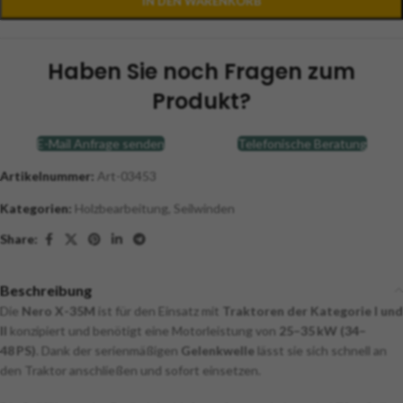
IN DEN WARENKORB
Haben Sie noch Fragen zum
Produkt?
E-Mail Anfrage senden
Telefonische Beratung
Artikelnummer:
Art-03453
Kategorien:
Holzbearbeitung
,
Seilwinden
Share:
Beschreibung
Die
Nero X-35M
ist für den Einsatz mit
Traktoren der Kategorie I und
II
konzipiert und benötigt eine Motorleistung von
25–35 kW (34–
48 PS)
. Dank der serienmäßigen
Gelenkwelle
lässt sie sich schnell an
den Traktor anschließen und sofort einsetzen.