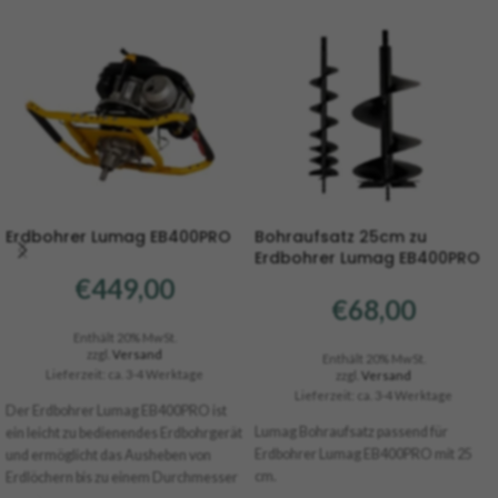
Erdbohrer Lumag EB400PRO
Bohraufsatz 25cm zu
Erdbohrer Lumag EB400PRO
€
449,00
€
68,00
Enthält 20% MwSt.
zzgl.
Versand
Enthält 20% MwSt.
Lieferzeit: ca. 3-4 Werktage
zzgl.
Versand
Lieferzeit: ca. 3-4 Werktage
Der Erdbohrer Lumag EB400PRO ist
Lumag Bohraufsatz passend für
ein leicht zu bedienendes Erdbohrgerät
Erdbohrer Lumag EB400PRO mit 25
und ermöglicht das Ausheben von
cm.
Erdlöchern bis zu einem Durchmesser