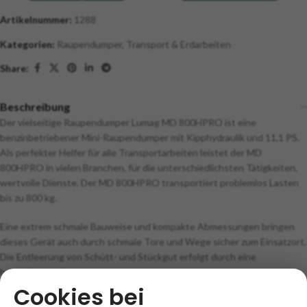
Artikelnummer:
1288
Kategorien:
Raupendumper
,
Transport & Erdarbeiten
Share:
Beschreibung
Der vielseitige Raupendumper Lumag MD 800HPRO ist eine
benzinbetriebener Mini-Raupendumper mit Kipphydraulik und 11,1 PS.
Als perfekter Helfer für alle Transportarbeiten leistet der MD
800HPRO in vielen Branchen, für die unterschiedlichsten Tätigkeiten,
wertvolle Dienste. Der MD 800HPRO transportiert problemlos Lasten
bis zu 800 kg.
Eine extrem schmale Bauweise und kompakte Abmessungen bringen
dieses Gerät auch durch schmale Tore und Wege sicher zum Einsatzort.
Die Entleerung von Schütt- und Stückgut erfolgt durch eine
hydraulische Kippmulde.
Cookies bei
Die massive Stahlkonstruktion und der kraftvolle Hydraulikzylinder in