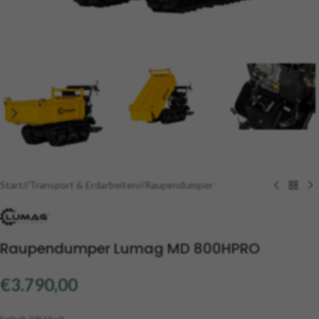
Start
/
Transport & Erdarbeiten
/
Raupendumper
Raupendumper Lumag MD 800HPRO
€
3.790,00
Enthält 20% MwSt.