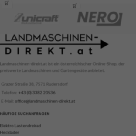
von 350 mm ohne großen
Kraftaufwand. Angetrieben wird der
Bohrer von einem 4-Takt Motor mit 4
PS. Dieser robuste Erdbohrer findet
seinen Einsatz im Forst, Garten, Obst-
und Landschaftsbau. Er ist ideal zum
Bohren von Zaunpfahl-, Fundament-
und Pflanzlöchern sowie
Entwässerungsschächten mit dem
entsprechenden Bohrwerkzeug.
Landmaschinen-direkt.at ist ein österreichischer Online-Shop, der
preiswerte Landmaschinen und Gartengeräte anbietet.
Grazer Straße 38, 7571 Rudersdorf
Telefon:
+43 (0) 3382 20536
E-Mail:
office@landmaschinen-direkt.at
HÄUFIGE SUCHANFRAGEN
Elektro Lastendreirad
Hecklader