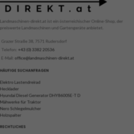
Einzugskraft und verarbeitet auch
cm.
widerspenstiges Material.
Landmaschinen-direkt.at ist ein österreichischer Online-Shop, der
preiswerte Landmaschinen und Gartengeräte anbietet.
Grazer Straße 38, 7571 Rudersdorf
Telefon:
+43 (0) 3382 20536
E-Mail:
office@landmaschinen-direkt.at
HÄUFIGE SUCHANFRAGEN
Elektro Lastendreirad
Hecklader
Hyundai Diesel Generator DHY8600SE-T D
Mähwerke für Traktor
Nero Schlegelmulcher
Holzspalter
RECHTLICHES