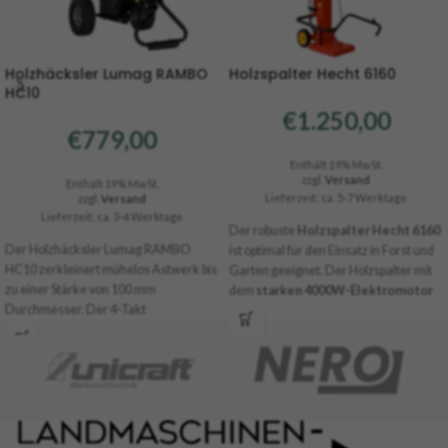
Holzhäcksler Lumag RAMBO
Holzspalter Hecht 6160
HC10
€
1.250,00
€
779,00
Enthält 19% MwSt.
zzgl.
Versand
Enthält 19% MwSt.
Lieferzeit: ca. 5-7 Werktage
zzgl.
Versand
Lieferzeit: ca. 3-4 Werktage
Der robuste
Holzspalter Hecht 6160
Der Holzhäcksler Lumag RAMBO
ist optimal für den Einsatz in Forst und
HC10 zerkleinert mühelos Astwerk bis
Garten geeignet. Der Holzspalter mit
zu einer Stärke von 100 mm
dem
starken 4000W-Elektromotor
Durchmesser. Der 4-Takt
und vertikaler Ausführung hat eine
Benzinmotor hat eine Leistung von 5,6
Spaltkraft von 16 Tonnen.
Um diese
PS und arbeitet ruhig, leise und
Kraft zu erreichen, wird ein äußerst
sparsam. Der große Einfülltrichter
robustes Hydrauliksystem
ermöglicht ein komfortables Arbeiten
verwendet. Die
maximale Länge der
und die professionelle Duplex-
Holzstämme beträgt satte 100 cm
Messertrommel hat eine enorme
und die maximale Breite liegt bei 40