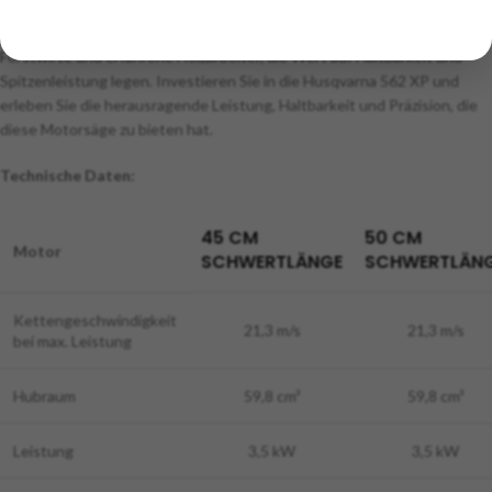
Leistungsfähigkeit und Präzision, die Sie benötigen, um Ihre Aufgaben
effizient zu erledigen. Die 562 XP ist eine zuverlässige Wahl für
Forstwirte und erfahrene Holzarbeiter, die Wert auf Haltbarkeit und
Spitzenleistung legen. Investieren Sie in die Husqvarna 562 XP und
erleben Sie die herausragende Leistung, Haltbarkeit und Präzision, die
diese Motorsäge zu bieten hat.
Technische Daten:
45 CM
50 CM
Motor
SCHWERTLÄNGE
SCHWERTLÄN
Kettengeschwindigkeit
21,3 m/s
21,3 m/s
bei max. Leistung
Hubraum
59,8 cm³
59,8 cm³
Leistung
3,5 kW
3,5 kW