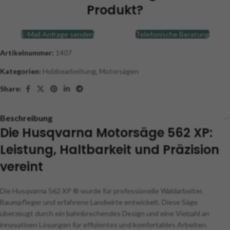
Produkt?
E-Mail Anfrage senden
Telefonische Beratung
Artikelnummer:
1407
Kategorien:
Holzbearbeitung
,
Motorsägen
Share:
Beschreibung
Die Husqvarna Motorsäge 562 XP:
Leistung, Haltbarkeit und Präzision
vereint
Die Husqvarna 562 XP ® wurde für professionelle Waldarbeiter,
Baumpfleger und erfahrene Landwirte entwickelt. Diese Säge
überzeugt durch ein bahnbrechendes Design und eine Vielzahl an
innovativen Lösungen für effizientes und komfortables Arbeiten.