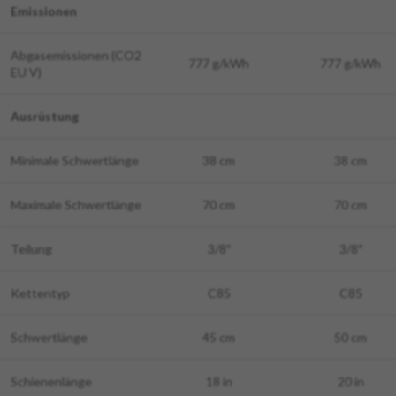
Emissionen
Abgasemissionen (CO2
777 g/kWh
777 g/kWh
EU V)
Ausrüstung
Minimale Schwertlänge
38 cm
38 cm
Maximale Schwertlänge
70 cm
70 cm
Teilung
3/8″
3/8″
Kettentyp
C85
C85
Schwertlänge
45 cm
50 cm
Schienenlänge
18 in
20 in