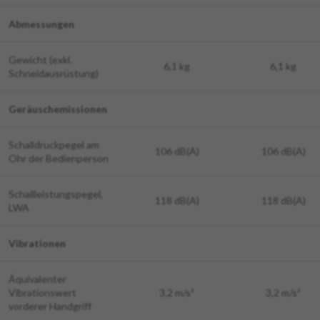
Abmessungen
Gewicht (exkl.
6,1 kg
6,1 kg
Schneidausrüstung)
Geräuschemissionen
Schalldruckpegel am
106 dB(A)
106 dB(A)
Ohr der Bedienperson
Schallleistungspegel,
118 dB(A)
118 dB(A)
LWA
Vibrationen
Äquivalenter
Vibrationswert
3,2 m/s²
3,2 m/s²
vorderer Handgriff