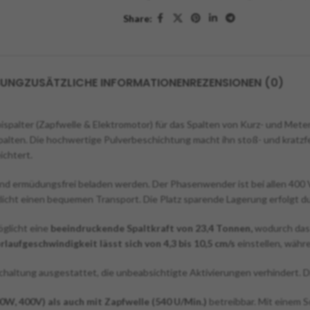
Share:
BUNG
ZUSÄTZLICHE INFORMATIONEN
REZENSIONEN (0)
ispalter (Zapfwelle & Elektromotor) für das Spalten von Kurz- und Meter
Spalten. Die hochwertige Pulverbeschichtung macht ihn stoß- und kratzf
ichtert.
d ermüdungsfrei beladen werden. Der Phasenwender ist bei allen 400 V
icht einen bequemen Transport. Die Platz sparende Lagerung erfolgt du
öglicht eine
beeindruckende Spaltkraft von 23,4 Tonnen,
wodurch da
rlaufgeschwindigkeit lässt sich von 4,3 bis 10,5 cm/s
einstellen, währe
schaltung ausgestattet, die unbeabsichtigte Aktivierungen verhindert. D
W, 400V) als auch mit Zapfwelle (540 U/Min.)
betreibbar. Mit einem S