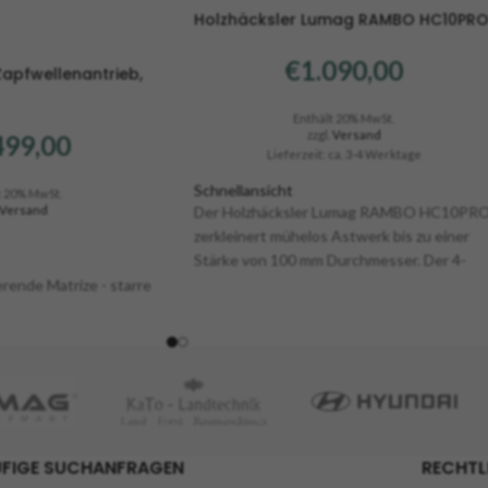
Holzhäcksler Lumag RAMBO HC10PR
€
1.090,00
Zapfwellenantrieb,
Enthält 20% MwSt.
zzgl.
Versand
499,00
Lieferzeit: ca. 3-4 Werktage
Schnellansicht
t 20% MwSt.
Versand
Der Holzhäcksler Lumag RAMBO HC10PR
zerkleinert mühelos Astwerk bis zu einer
Stärke von 100 mm Durchmesser. Der 4-
Takt Benzinmotor hat eine Leistung von 6
rende Matrize - starre
PS und arbeitet ruhig, leise und sparsam.
Der große Einfülltrichter ermöglicht ein
komfortables Arbeiten und die
lle
professionelle Duplex-Messertrommel hat
eine enorme Einzugskraft und verarbeitet
/ Loch-Ø: 6 mm
noch widerspenstiges Material als der
RAMBO HC10.
H): 800x450x930 mm
FIGE SUCHANFRAGEN
RECHTL
a. 100-600 kg/h (je