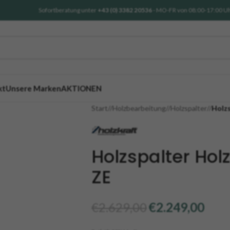
Sofortberatung unter
+43 (0) 3382 20536
- MO-FR von 08:00-17:00 U
kt
Unsere Marken
AKTIONEN
Start
/
Holzbearbeitung
/
Holzspalter
/
Holzs
Holzspalter Hol
ZE
€
2.629,00
€
2.249,00