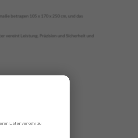
maße betragen 105 x 170 x 250 cm, und das
r vereint Leistung, Präzision und Sicherheit und
seren Datenverkehr zu