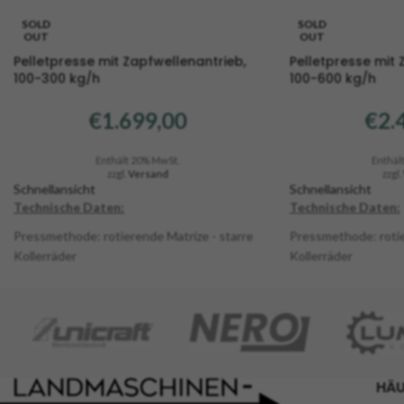
SOLD
SOLD
OUT
OUT
Pelletpresse mit Zapfwellenantrieb,
Pelletpresse mit 
100-300 kg/h
100-600 kg/h
€
1.699,00
€
2.
Enthält 20% MwSt.
Enthäl
zzgl.
Versand
zzgl.
Schnellansicht
Schnellansicht
Technische Daten:
Technische Daten:
Pressmethode: rotierende Matrize - starre
Pressmethode: rotie
Kollerräder
Kollerräder
Kollerräder: 2 Stück
Kollerräder: 2 Stück
Antriebsart: Zapfwelle
Antriebsart: Zapfwe
Leistung min.: 18 PS
Leistung min.: 22 PS
Matrize: Ø 200 mm / Loch-Ø: 6 mm
Matrize: Ø 230 mm 
Standard
Standard
Abmessungen (LxBxH): 800x450x930 mm
Abmessungen (LxBx
HÄU
Produktionsmenge: ca. 100-300 kg/h (je
Produktionsmenge: c