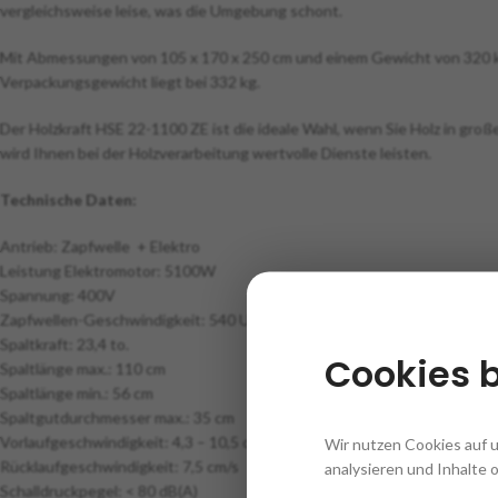
vergleichsweise leise, was die Umgebung schont.
Mit Abmessungen von 105 x 170 x 250 cm und einem Gewicht von 320 kg
Verpackungsgewicht liegt bei 332 kg.
Der Holzkraft HSE 22-1100 ZE ist die ideale Wahl, wenn Sie Holz in gr
wird Ihnen bei der Holzverarbeitung wertvolle Dienste leisten.
Technische Daten:
Antrieb: Zapfwelle + Elektro
Leistung Elektromotor: 5100W
Spannung: 400V
Zapfwellen-Geschwindigkeit: 540 U/Min.
Spaltkraft: 23,4 to.
Cookies 
Spaltlänge max.: 110 cm
Spaltlänge min.: 56 cm
Spaltgutdurchmesser max.: 35 cm
Vorlaufgeschwindigkeit: 4,3 – 10,5 cm/s
Wir nutzen Cookies auf 
Rücklaufgeschwindigkeit: 7,5 cm/s
analysieren und Inhalte 
Schalldruckpegel: < 80 dB(A)