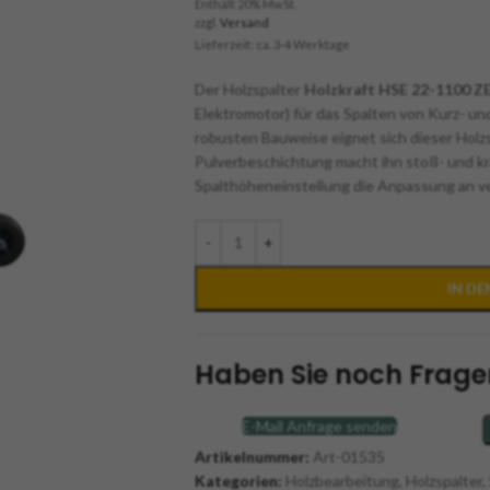
Enthält 20% MwSt.
zzgl.
Versand
Lieferzeit: ca. 3-4 Werktage
Der Holzspalter
Holzkraft HSE 22-1100 Z
Elektromotor) für das Spalten von Kurz- un
robusten Bauweise eignet sich dieser Holzs
Pulverbeschichtung macht ihn stoß- und kr
Spalthöheneinstellung die Anpassung an ve
-
+
IN D
Haben Sie noch Frage
E-Mail Anfrage senden
Artikelnummer:
Art-01535
Kategorien:
Holzbearbeitung
,
Holzspalter
,