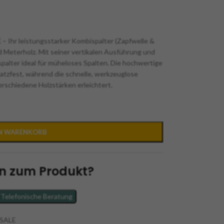
E
– Ihr leistungsstarker Kombispalter (Zapfwelle &
d Meterholz. Mit seiner vertikalen Ausführung und
palter ideal für müheloses Spalten. Die hochwertige
atzfest, während die schnelle, werkzeuglose
rschiedene Holzstärken erleichtert.
EN WARENKORB
n zum Produkt?
Telefonische Beratung
SALE