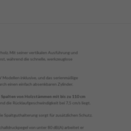
holz. Mit seiner vertikalen Ausführung und
est, während die schnelle, werkzeuglose
 Modellen inklusive, und das serienmäßige
rch einen einfach absenkbaren Zylinder.
s
Spalten von Holzstämmen mit bis zu 110 cm
nd die Rücklaufgeschwindigkeit bei 7,5 cm/s liegt.
ie Spaltguthalterung sorgt für zusätzlichen Schutz.
challdruckpegel von unter 80 dB(A) arbeitet er