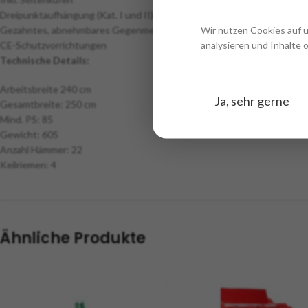
Dreipunktaufhängung (Kat. I und II)
Wir nutzen Cookies auf 
Gezahntes, abnehmbares Gegenmesser
analysieren und Inhalte 
CE-Schutzvorrichtungen
Technische Details:
Arbeitsbreite 240 cm
Ja, sehr gerne
Gesamtbreite: 250 cm
Mind. PS: 85
Gewicht: 605
Anzahl Hämmer: 22
Keilriemen: 4
Ähnliche Produkte