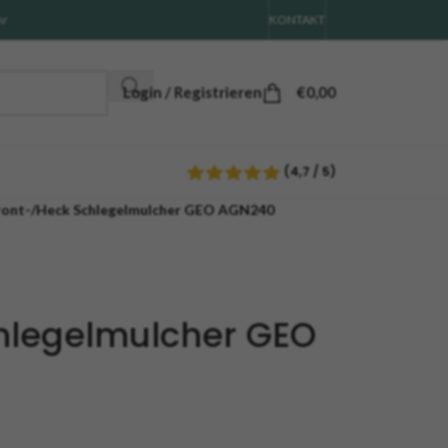
hr
KONTAKT
Login / Registrieren
€
0,00
(4,7 / 5)
ront-/Heck Schlegelmulcher GEO AGN240
hlegelmulcher GEO