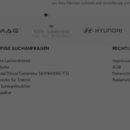
um Ihre Flächen schnell und zuverlässig vo
​besteht aus einer
Schnee zu befreien. Mit einer
lten Schaufel und
beeindruckenden Arbeitsbreite von 80 cm
n.
Auf diese Weise
und zwei einstellbaren Stufen ermöglicht
r Größe und Art
die Schneefräse eine effiziente
ohne die Maschine zu
Schneeräumung in jeder Situation. Egal, ob
Sie Ihren Hof oder gewerbliche Flächen
FIGE SUCHANFRAGEN
RECHTL
schneefrei halten möchten - die
Schneefräse ist der perfekte Begleiter für
einen einfachen Winterdienst!
tro Lastendreirad
Impress
lader
AGB
dai Diesel Generator DHY8600SE-T D
Datensch
erke für Traktor
Reklamat
 Schlegelmulcher
spalter