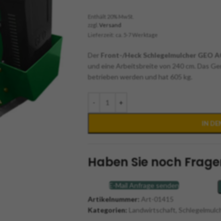
Enthält 20% MwSt.
zzgl.
Versand
Lieferzeit: ca. 5-7 Werktage
Der
Front-/Heck Schlegelmulcher GEO 
und eine Arbeitsbreite von 240 cm. Das Ge
betrieben werden und hat 605 kg.
-
+
IN D
Haben Sie noch Frage
E-Mail Anfrage senden
Artikelnummer:
Art-01415
Kategorien:
Landwirtschaft
,
Schlegelmulc