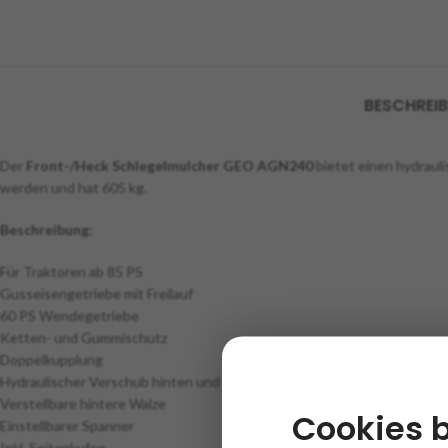
BESCHREI
Der
Front-/Heck Schlegelmulcher GEO AGN240
bietet einen hydraul
werden und hat 605 kg.
Beschreibung:
Für Traktoren ab 85 PS
Gusseisengetriebe mit Freilauf
60 PS Wendegetriebe
Ketten- und Gummischutz
Doppelkupplung
Hydraulischer Verschub hinten und vorne (450 mm)
Verstellbare hintere Walze
Cookies 
Einstellbarer Spanner
Inkl. Seitenkufen