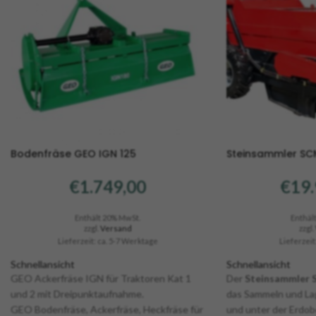
Bodenfräse GEO IGN 125
Steinsammler SC
€
1.749,00
€
19.
Enthält 20% MwSt.
Enthäl
zzgl.
Versand
zzgl.
Lieferzeit: ca. 5-7 Werktage
Lieferzeit
Schnellansicht
Schnellansicht
GEO Ackerfräse IGN für Traktoren Kat 1
Der
Steinsammler 
und 2 mit Dreipunktaufnahme.
das Sammeln und Lag
GEO Bodenfräse, Ackerfräse, Heckfräse für
und unter der Erdob