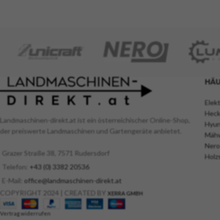
Traktor, Trecker Kat 1 und 2 mit
Sammeln der Steine ​
Dreipunktaufnahme. Optimal geeignet für
thermisch behande
die Bodenbearbeitung von Kleinlandwirten.
beweglichen Feder
Ziel von GEO ist eine neue Methode der
können Steine ​​jede
Vermarktung von landwirtschaftlichen
gesammelt werden, 
Maschinen in Europa zu günstigen Preisen
beschädigen.
und ausgezeichneter Qualität.
HÄU
Elek
Heck
Landmaschinen-direkt.at ist ein österreichischer Online-Shop,
Hyun
der preiswerte Landmaschinen und Gartengeräte anbietet.
Mähw
Nero
Grazer Straße 38, 7571 Rudersdorf
Holz
Telefon:
+43 (0) 3382 20536
E-Mail:
office@landmaschinen-direkt.at
COPYRIGHT 2024 | CREATED BY
XERRA GMBH
Vertrag widerrufen