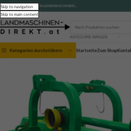
EIN PARTNER IN SACHEN LANDMASCHINEN...
Skip to navigation
Skip to main content
KATEGORIE WÄHLEN
Kategorien durchstöbern
Startseite
Zum Shop
Konta