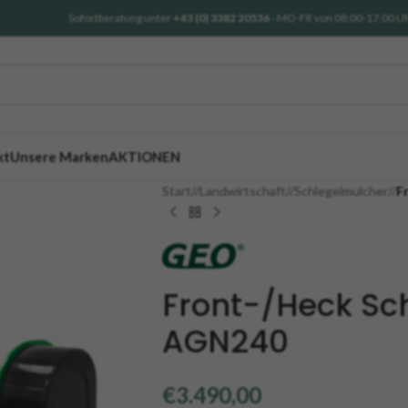
Sofortberatung unter
+43 (0) 3382 20536
- MO-FR von 08:00-17:00 U
kt
Unsere Marken
AKTIONEN
Start
/
Landwirtschaft
/
Schlegelmulcher
/
F
Front-/Heck Sc
AGN240
€
3.490,00