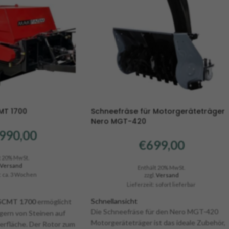
MT 1700
Schneefräse für Motorgeräteträger
Nero MGT-420
990,00
€
699,00
t 20% MwSt.
Versand
Enthält 20% MwSt.
: ca. 3 Wochen
zzgl.
Versand
Lieferzeit: sofort lieferbar
Schnellansicht
SCMT 1700
ermöglicht
Die Schneefräse für den Nero MGT-420
ern von Steinen auf
Motorgeräteträger ist das ideale Zubehör,
erfläche. Der Rotor zum