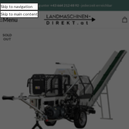
Sofortberatung unter
+43 664 212 48 92
- jederzeit erreichbar
Skip to navigation
Skip to main content
Menu
SOLD
OUT