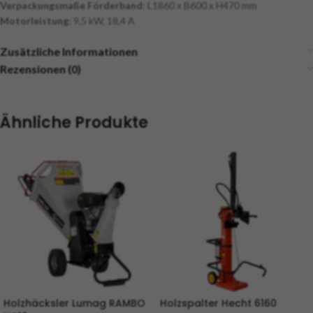
Verpackungsmaße Förderband
: L1860 x B600 x H470 mm
Motorleistung
: 9,5 kW, 18,4 A
Zusätzliche Informationen
Rezensionen (0)
Ähnliche Produkte
Holzhäcksler Lumag RAMBO
Holzspalter Hecht 6160