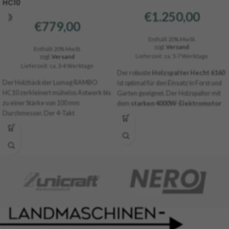
HC10
€
1.250,00
€
779,00
Enthält 20% MwSt.
zzgl.
Versand
Enthält 20% MwSt.
Lieferzeit: ca. 5-7 Werktage
zzgl.
Versand
Lieferzeit: ca. 3-4 Werktage
Der robuste
Holzspalter Hecht 6160
Der Holzhäcksler Lumag RAMBO
ist optimal für den Einsatz in Forst und
HC10 zerkleinert mühelos Astwerk bis
Garten geeignet. Der Holzspalter mit
zu einer Stärke von 100 mm
dem
starken 4000W-Elektromotor
Durchmesser. Der 4-Takt
und vertikaler Ausführung hat eine
Benzinmotor hat eine Leistung von 5,6
Spaltkraft von 16 Tonnen.
Um diese
PS und arbeitet ruhig, leise und
Kraft zu erreichen, wird ein äußerst
sparsam. Der große Einfülltrichter
robustes Hydrauliksystem
ermöglicht ein komfortables Arbeiten
verwendet. Die
maximale Länge der
und die professionelle Duplex-
Holzstämme beträgt satte 100 cm
Messertrommel hat eine enorme
und die maximale Breite liegt bei 40
Einzugskraft und verarbeitet auch
cm.
widerspenstiges Material.