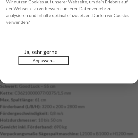
Wir nutzen Cookies auf unserer Webseite, um dein Erlebnis auf
Hydraulikmotor
: Diese hochwertigen Komponenten sorgen für eine
der Webseite zu verbessern, unseren Datenverkehr zu
zuverlässige und langlebige Leistung.
analysieren und Inhalte optimal einzusetzen. Dürfen wir Cookies
Technische Daten:
verwenden?
Antrieb
: 3-phasiger Elektromotor 400V/50Hz
Arbeitsgeschwindigkeit
: 13,75 cm/s
Spaltkraft
: 20 Tonnen
Ja, sehr gerne
Spaltgutdurchmesser
: 10 – 50 cm
Rücklaufgeschwindigkeit
: 18,33 cm/s
Anpassen...
Hydraulikmotor Kettensäge
: Max. 3000 U/min
Hydraulikmotor Förderband
: Max. 284 U/min bei 110 bar, 285 Nm
Kettensäge
: Stihl – hydraulisch
Schwert
: Good Luck – 55 cm
Kette
: C36210000077/0375/1,5 mm
Max. Spaltlänge
: 61 cm
Förderband (L/B/H)
: 3200 x 200 x 2800 mm
Fördergeschwindigkeit
: 0,8 m/s
Holzdurchmesser
: 10 bis 50 cm
Gewicht inkl. Förderband
: 690 kg
Verpackungsmaße Sägespaltmaschine
: L2100 x B1000 x H1200 mm