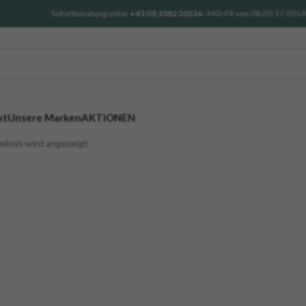
Sofortberatung unter
+43 (0) 3382 20536
- MO-FR von 08:00-17:00 U
kt
Unsere Marken
AKTIONEN
gebnis wird angezeigt