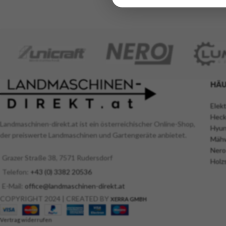
HÄU
Elek
Heck
Landmaschinen-direkt.at ist ein österreichischer Online-Shop,
Hyun
der preiswerte Landmaschinen und Gartengeräte anbietet.
Mähw
Nero
Grazer Straße 38, 7571 Rudersdorf
Holz
Telefon:
+43 (0) 3382 20536
E-Mail:
office@landmaschinen-direkt.at
COPYRIGHT 2024 | CREATED BY
XERRA GMBH
Vertrag widerrufen