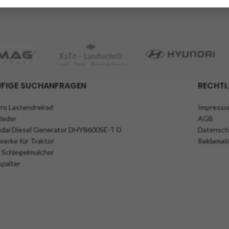
FIGE SUCHANFRAGEN
RECHTL
tro Lastendreirad
Impress
lader
AGB
dai Diesel Generator DHY8600SE-T D
Datensch
erke für Traktor
Reklamat
 Schlegelmulcher
spalter