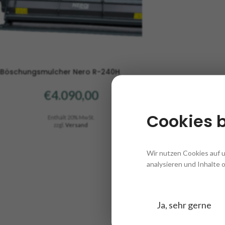
Böschungsmulcher Nero R-240H
€
4.090,00
Cookies 
Enthält 20% MwSt.
zzgl.
Versand
Wir nutzen Cookies auf 
analysieren und Inhalte 
Ja, sehr gerne