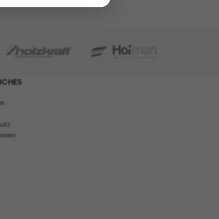
ICHES
um
utz
ionen