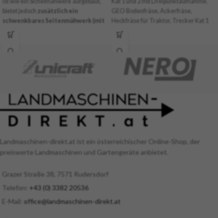
ist wie ein Sichelmähwerk aufgebaut,
Kat 1 und 2 mit Dreipunktaufnahme.
bietet jedoch
zusätzlich ein
GEO Bodenfräse, Ackerfräse,
schwenkbares Seitenmähwerk (mit
Heckfräse für Traktor, Trecker Kat 1
70 cm Durchmesser),
um optimal
und 2 mit Dreipunktaufnahme.
entlang von Kanten oder Zäunen
Optimal geeignet für die
mähen zu können. Die
Arbeitsbreite
Bodenbearbeitung von
beträgt 175 cm.
Das Gerät wiegt
Kleinlandwirten. Ziel von GEO ist eine
286kg und benötigt einen Traktor mit
neue Methode der Vermarktung von
mindestens 30 PS.
Mittels Hydraulik
landwirtschaftlichen Maschinen in
kann das Mähwerk bequem um 30
Europa zu günstigen Preisen und
cm versetzt werden.
ausgezeichneter Qualität.
Landmaschinen-direkt.at ist ein österreichischer Online-Shop, der
preiswerte Landmaschinen und Gartengeräte anbietet.
Grazer Straße 38, 7571 Rudersdorf
Telefon:
+43 (0) 3382 20536
E-Mail:
office@landmaschinen-direkt.at