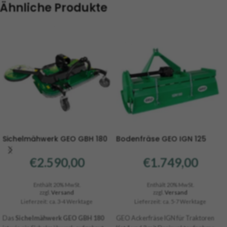
Ähnliche Produkte
Sichelmähwerk GEO GBH 180
Bodenfräse GEO IGN 125
€
2.590,00
€
1.749,00
Enthält 20% MwSt.
Enthält 20% MwSt.
zzgl.
Versand
zzgl.
Versand
Lieferzeit: ca. 3-4 Werktage
Lieferzeit: ca. 5-7 Werktage
Das
Sichelmähwerk GEO GBH 180
GEO Ackerfräse IGN für Traktoren