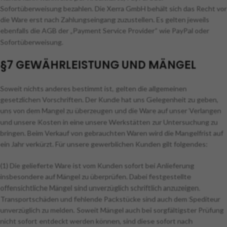
Sofortüberweisung bezahlen. Die Xerra GmbH behält sich das Recht vor
die Ware erst nach Zahlungseingang zuzustellen. Es gelten jeweils
ebenfalls die AGB der „Payment Service Provider“ wie PayPal oder
Sofortüberweisung.
§7 GEWÄHRLEISTUNG UND MÄNGEL
Soweit nichts anderes bestimmt ist, gelten die allgemeinen
gesetzlichen Vorschriften. Der Kunde hat uns Gelegenheit zu geben,
uns von dem Mangel zu überzeugen und die Ware auf unser Verlangen
und unsere Kosten in eine unsere Werkstätten zur Untersuchung zu
bringen. Beim Verkauf von gebrauchten Waren wird die Mangelfrist auf
ein Jahr verkürzt. Für unsere gewerblichen Kunden gilt folgendes:
(1) Die gelieferte Ware ist vom Kunden sofort bei Anlieferung
insbesondere auf Mängel zu überprüfen. Dabei festgestellte
offensichtliche Mängel sind unverzüglich schriftlich anzuzeigen.
Transportschäden und fehlende Packstücke sind auch dem Spediteur
unverzüglich zu melden. Soweit Mängel auch bei sorgfältigster Prüfung
nicht sofort entdeckt werden können, sind diese sofort nach