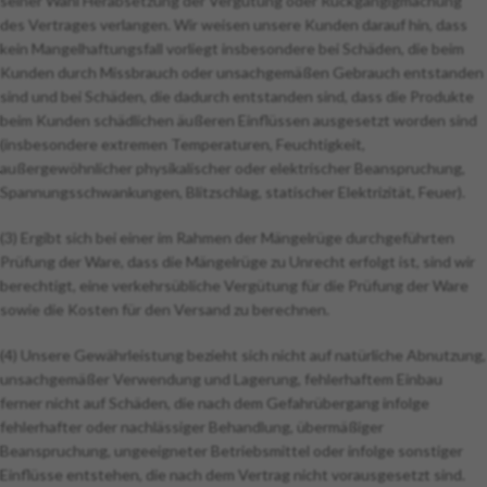
seiner Wahl Herabsetzung der Vergütung oder Rückgängigmachung
des Vertrages verlangen. Wir weisen unsere Kunden darauf hin, dass
kein Mangelhaftungsfall vorliegt insbesondere bei Schäden, die beim
Kunden durch Missbrauch oder unsachgemäßen Gebrauch entstanden
sind und bei Schäden, die dadurch entstanden sind, dass die Produkte
beim Kunden schädlichen äußeren Einflüssen ausgesetzt worden sind
(insbesondere extremen Temperaturen, Feuchtigkeit,
außergewöhnlicher physikalischer oder elektrischer Beanspruchung,
Spannungsschwankungen, Blitzschlag, statischer Elektrizität, Feuer).
(3) Ergibt sich bei einer im Rahmen der Mängelrüge durchgeführten
Prüfung der Ware, dass die Mängelrüge zu Unrecht erfolgt ist, sind wir
berechtigt, eine verkehrsübliche Vergütung für die Prüfung der Ware
sowie die Kosten für den Versand zu berechnen.
(4) Unsere Gewährleistung bezieht sich nicht auf natürliche Abnutzung,
unsachgemäßer Verwendung und Lagerung, fehlerhaftem Einbau
ferner nicht auf Schäden, die nach dem Gefahrübergang infolge
fehlerhafter oder nachlässiger Behandlung, übermäßiger
Beanspruchung, ungeeigneter Betriebsmittel oder infolge sonstiger
Einflüsse entstehen, die nach dem Vertrag nicht vorausgesetzt sind.