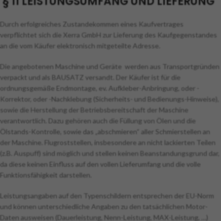
§ 11 LEISTUNGSUMFANG UND LIEFERUNG
Durch erfolgreiches Zustandekommen eines Kaufvertrages
verpflichtet sich die Xerra GmbH zur Lieferung des Kaufgegenstandes
an die vom Käufer elektronisch mitgeteilte Adresse.
Die angebotenen Maschine und Geräte werden aus Transportgründen
verpackt und als BAUSATZ versandt. Der Käufer ist für die
ordnungsgemäße Endmontage, ev. Aufkleber-Anbringung, oder -
Korrektor, oder -Nachklebung (Sicherheits- und Bedienungs-Hinweise),
sowie die Herstellung der Betriebsbereitschaft der Maschine
verantwortlich. Dazu gehören auch die Füllung von Ölen und die
Ölstands-Kontrolle, sowie das „abschmieren“ aller Schmierstellen an
der Maschine. Flugroststellen, insbesondere an nicht lackierten Teilen
(z.B. Auspuff) sind möglich und stellen keinen Beanstandungsgrund dar,
da diese keinen Einfluss auf den vollen Lieferumfang und die volle
Funktionsfähigkeit darstellen.
Leistungsangaben auf den Typenschildern entsprechen der EU-Norm
und können unterschiedliche Angaben zu den tatsächlichen Motor-
Daten ausweisen (Dauerleistung, Nenn-Leistung, MAX-Leistung, …)