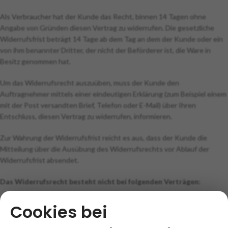
Als Verbraucher hat der Kunde das Recht, binnen 14 Tagen ohne
Angabe von Gründen diesen Vertrag zu widerrufen. Die gesetzliche
Widerrufsfrist beträgt 14 Tage ab dem Tag an dem der Kunde oder ein
von ihm benannter Dritter, der nicht der Beförderer ist, die Ware in
Besitz genommen hat.
Um das Widerrufsrecht auszuüben, muss der Kunde den
Auftragnehmer mittels einer eindeutigen Erklärung (zum Beispiel einem
mit der Post versandten Brief, Telefon oder E-Mail) über Ihren
Entschluss, diesen Vertrag zu widerrufen, informieren.
Zur Wahrung der Widerrufsfrist reicht es aus, dass der Kunde die
Mitteilung über die Ausübung des Widerrufsrechts vor Ablauf der
Widerrufsfrist absendet.
Das Widerrufsrecht besteht nicht bei folgenden Verträgen:
Der Verbraucher hat kein Rücktrittsrecht bei Fernabsatz- oder
Cookies bei
außerhalb von Geschäftsräumen geschlossenen Verträgen über