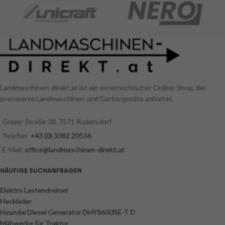
Landmaschinen-direkt.at ist ein österreichischer Online-Shop, der
preiswerte Landmaschinen und Gartengeräte anbietet.
Grazer Straße 38, 7571 Rudersdorf
Telefon:
+43 (0) 3382 20536
E-Mail:
office@landmaschinen-direkt.at
HÄUFIGE SUCHANFRAGEN
Elektro Lastendreirad
Hecklader
Hyundai Diesel Generator DHY8600SE-T D
Mähwerke für Traktor