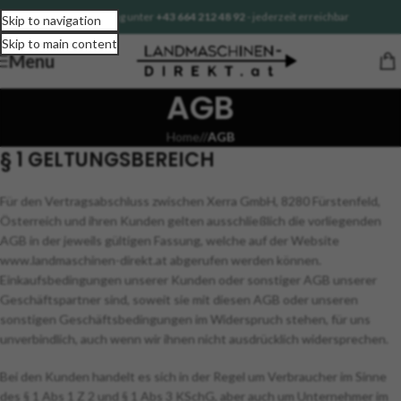
Sofortberatung unter
+43 664 212 48 92
- jederzeit erreichbar
Skip to navigation
Skip to main content
Menu
AGB
Home
/
AGB
§ 1 GELTUNGSBEREICH
Für den Vertragsabschluss zwischen Xerra GmbH, 8280 Fürstenfeld,
Österreich und ihren Kunden gelten ausschließlich die vorliegenden
AGB in der jeweils gültigen Fassung, welche auf der Website
www.landmaschinen-direkt.at abgerufen werden können.
Einkaufsbedingungen unserer Kunden oder sonstiger AGB unserer
Geschäftspartner sind, soweit sie mit diesen AGB oder unseren
sonstigen Geschäftsbedingungen im Widerspruch stehen, für uns
unverbindlich, auch wenn wir ihnen nicht ausdrücklich widersprechen.
Bei den Kunden handelt es sich in der Regel um Verbraucher im Sinne
des § 1 Abs 1 Z 2 und § 1 Abs 3 KSchG, aber auch um Unternehmer im